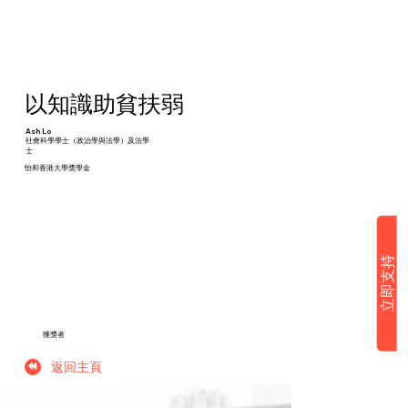
以知識助貧扶弱
Ash Lo
社會科學學士（政治學與法學）及法學
士
怡和香港大學獎學金
立即支持
獲獎者
返回主頁