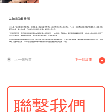
以知識助貧扶弱
Ash Lo是「怡和香港大學獎學金」的得獎者，攻讀社會科學學士（政治學與法學）及法學士。Ash在一個經濟狀況較拮据的家庭長大，她堅信知
識可以改變一個人的命運，只有解決跨代貧窮，社會才能實現公平公正。
「只有通過學習，我們才能在香港這樣的知識型社會中改善生活。」Ash說道。憑藉決心、毅力和積極樂觀的態度，她的努力沒有白費，實現了
一直以來的目標，獲得入學獎學金「 怡和香港大學獎學學」入讀香港大學。
這項獎學金每年資助Ash港幣$90,000元，她計劃將其中一部分用於未來的海外交流，以進一步拓寬知識、擴闊視野並體驗不同的生活方式。與此
同時，通過學習法律，Ash希望運用她所學的專業知識來幫助那些面對跨代貧困的下一代。
上一個故事
下一個故事
聯繫我們