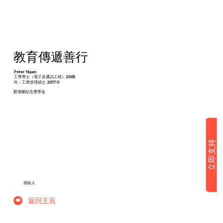
教育傳遞善行
Peter Ngan
工學學士（電子及通訊工程）2005
年；工商管理碩士 2017年
顏漢榮紀念獎學金
立即支持
捐款人
返回主頁