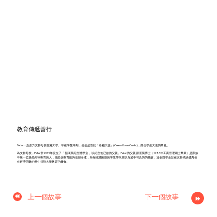
教育傳遞善行
Peter一直鼎力支持母校香港大學。早在學生時期，他便是首批「綠袍大使」(Green Gown Guide )，擔任學生大使的角色。
為支持母校，Peter於2019年設立了「 顏漢榮紀念獎學金 」以紀念他已故的父親。Peter的父親 顏漢榮博士（1985年工商管理碩士畢業）是家族
中第一位接受高等教育的人，他堅信教育能夠改變命運，為有經濟困難的學生帶來原以為遙不可及的的機會。這個獎學金旨在支持成績優秀但
有經濟困難的學生得到大學教育的機會。
上一個故事
下一個故事